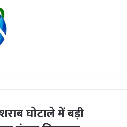
 तबादला; पुष्पलता टंडन पुनः संभालेंगी कमान
राब घोटाले में बड़ी