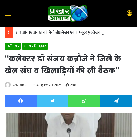
Menu
L
In
8, 9 और 16 अगस्त को होगी शीघ्रलेखन एवं कम्प्यूटर मुद्रलेखन कौशल परीक्षा
छत्तीसगढ़
सारंगढ़ बिलाईगढ़
“कलेक्टर डॉ संजय कन्नौजे ने जिले के
खेल संघ व खिलाड़ियों की ली बैठक”
प्रखर आवाज
August 20, 2025
288
Facebook
Twitter
WhatsApp
Te