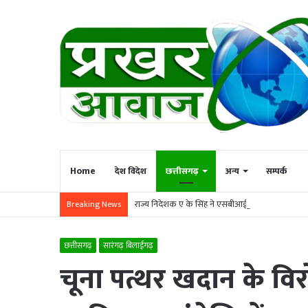
Home
देश विदेश
छत्तीसगढ़
अन्य
सम्पर्क
राज्य निदेशक ए के सिंह ने एसबीआई आरसेटी सारंगढ़ का
Breaking News
छत्तीसगढ़
सारंगढ़ बिलाईगढ़
चूना पत्थर खदान के विरोध