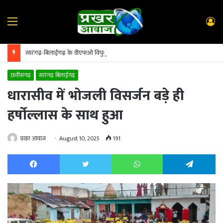
Menu
L
In
सारंगढ़-बिलाईगढ़ के डीएफओ विपुल अग्रवाल का सूरजपुर तबादला; पुष्पलता टंडन पुनः संभालेंगी कमान
छत्तीसगढ़
सारंगढ़ बिलाईगढ़
धारासीव में भोजली विसर्जन बड़े ही
हर्षोल्लास के साथ हुआ
प्रखर आवाज
August 10, 2025
191
Facebook
Twitter
WhatsApp
Te