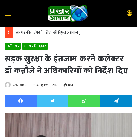
Menu
L
In
सारंगढ़-बिलाईगढ़ के डीएफओ विपुल अग्रवाल का सूरजपुर तबादला; पुष्पलता टंडन पुनः संभालेंगी कमान
छत्तीसगढ़
सारंगढ़ बिलाईगढ़
सड़क सुरक्षा के इंतजाम करने कलेक्टर
डॉ कन्नौजे ने अधिकारियों को निर्देश दिए
प्रखर आवाज
August 5, 2025
184
Facebook
Twitter
WhatsApp
Te