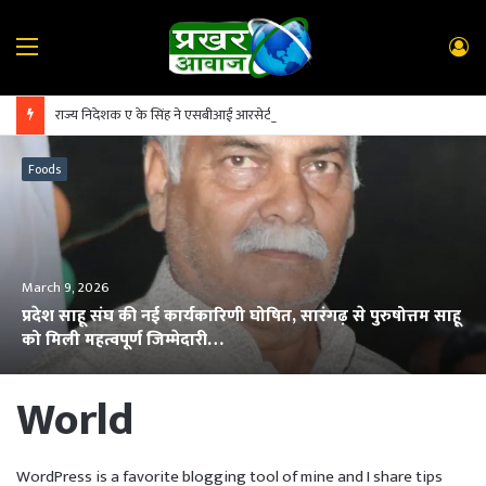
Menu
L
In
राज्य निदेशक ए के सिंह ने एसबीआई आरसेटी सारंगढ़ का किया निरीक्षण
Foods
March 9, 2026
प्रदेश साहू संघ की नई कार्यकारिणी घोषित, सारंगढ़ से पुरुषोत्तम साहू
को मिली महत्वपूर्ण जिम्मेदारी…
World
WordPress is a favorite blogging tool of mine and I share tips