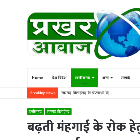
Home
देश विदेश
छत्तीसगढ़
अन्य
सम्पर्क
सारंगढ़-बिलाईगढ़ के डीएफओ विपुल अग्रवाल का सूरजपुर
Breaking News
छत्तीसगढ़
सारंगढ़ बिलाईगढ़
बढ़ती मंहगाई के रोक हेत