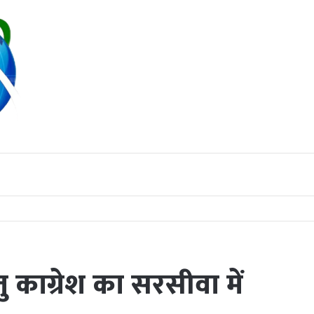
 तबादला; पुष्पलता टंडन पुनः संभालेंगी कमान
ु काग्रेश का सरसीवा में