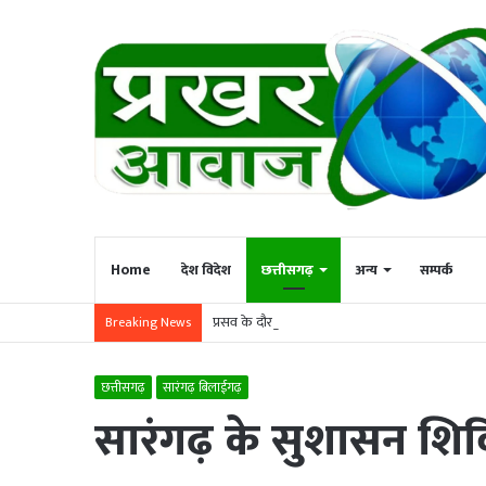
Home
देश विदेश
छत्तीसगढ़
अन्य
सम्पर्क
प्रसव के दौरान 1 भी मातृ और शिशु की मृत्यु नहीं होनी चा
Breaking News
छत्तीसगढ़
सारंगढ़ बिलाईगढ़
सारंगढ़ के सुशासन शिविर