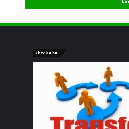
Lea
Check Also