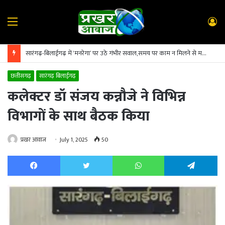
Menu
L
In
सारंगढ़-बिलाईगढ़ में ‘मनरेगा’ पर उठे गंभीर सवाल,समय पर काम न मिलने से मजदूर पलायन को मजबूर,लेबर ठेकेदारों के लिए बना ‘अनुकूल माहौल’
छत्तीसगढ़
सारंगढ़ बिलाईगढ़
कलेक्टर डॉ संजय कन्नौजे ने विभिन्न
विभागों के साथ बैठक किया
प्रखर आवाज
July 1, 2025
50
Facebook
Twitter
WhatsApp
Te