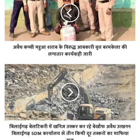
अवैध कच्ची महुआ शराब के विरुद्ध आबकारी वृत्त बरमकेला की
लगातार कार्यवाही जारी
बिलाईगढ़ बेलटिकरी में खनिज तस्कर कर रहे बेखौफ अवैध उत्खनन
बिलाईगढ़ SDM कार्यालय से तीन किमी दूर तस्करों का माफिया