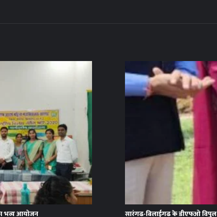
म’ का भव्य आयोजन
सारंगढ़-बिलाईगढ़ के डीएफओ विपुल अ