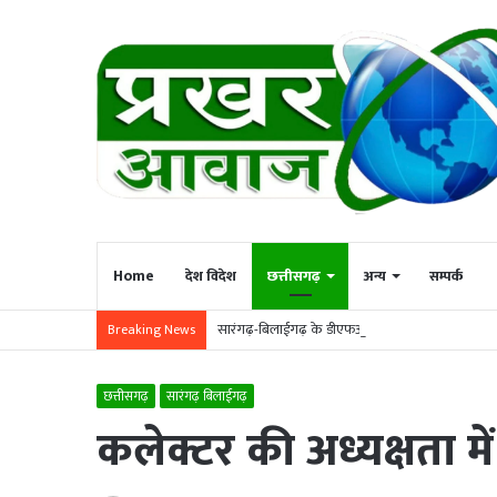
Home
देश विदेश
छत्तीसगढ़
अन्य
सम्पर्क
सारंगढ़-बिलाईगढ़ के डीएफओ विपुल अग्रवाल का सूरजपुर
Breaking News
छत्तीसगढ़
सारंगढ़ बिलाईगढ़
कलेक्टर की अध्यक्षता म