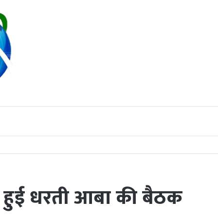
 तबादला; पुष्पलता टंडन पुनः संभालेंगी कमान
ें हुई धरती आबा की बैठक