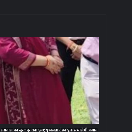
ग्रवाल का सूरजपुर तबादला; पुष्पलता टंडन पुनः संभालेंगी कमान