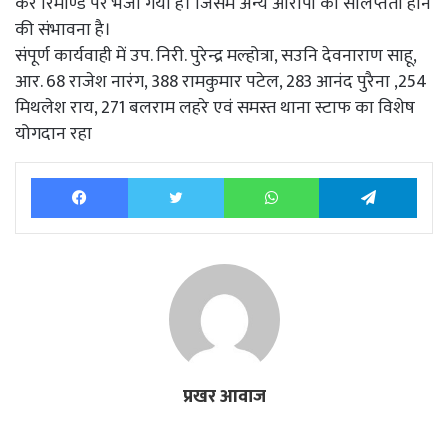
कर रिमाण्ड पर भेजा गया है। जिसमें अन्य आरोपी की संलिप्तता होने
की संभावना है।
संपूर्ण कार्यवाही में उप. निरी. पुरेन्द्र मल्होत्रा, सउनि देवनाराण साहू,
आर. 68 राजेश नारंग, 388 रामकुमार पटेल, 283 आनंद पुरैना ,254
मिथलेश राय, 271 बलराम लहरे एवं समस्त थाना स्टाफ का विशेष
योगदान रहा
Facebook
Twitter
WhatsApp
Tele
प्रखर आवाज