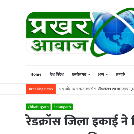
Home
देश विदेश
छत्तीसगढ़
अन्य
सम्पर्क
8, 9 और 16 अगस्त को होगी शीघ्रलेखन एवं कम्प्यूटर मुद
Breaking News
Chhattisgarh
Sarangarh
रेडक्रॉस जिला इकाई ने