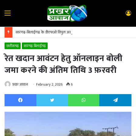
Menu
L
In
सारंगढ़-बिलाईगढ़ के डीएफओ विपुल अग्रवाल का सूरजपुर तबादला; पुष्पलता टंडन पुनः संभालेंगी कमान
छत्तीसगढ़
सारंगढ़ बिलाईगढ़
रेत खदान आवंटन हेतु ऑनलाइन बोली
जमा करने की अंतिम तिथि 3 फ़रवरी
प्रखर आवाज
February 2, 2026
6
Facebook
Twitter
WhatsApp
Te