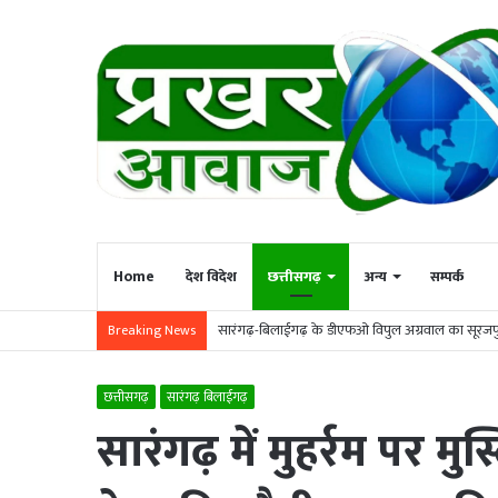
Home
देश विदेश
छत्तीसगढ़
अन्य
सम्पर्क
सारंगढ़-बिलाईगढ़ के डीएफओ विपुल अग्रवाल का सूरजपुर
Breaking News
छत्तीसगढ़
सारंगढ़ बिलाईगढ़
सारंगढ़ में मुहर्रम पर म