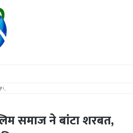
 तबादला; पुष्पलता टंडन पुनः संभालेंगी कमान
ुस्लिम समाज ने बांटा शरबत,