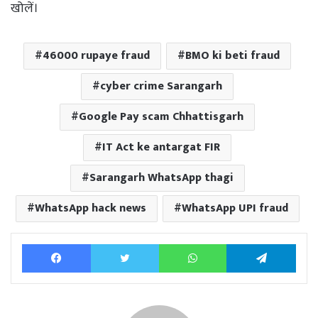
खोलें।
46000 rupaye fraud
BMO ki beti fraud
cyber crime Sarangarh
Google Pay scam Chhattisgarh
IT Act ke antargat FIR
Sarangarh WhatsApp thagi
WhatsApp hack news
WhatsApp UPI fraud
Facebook
Twitter
WhatsApp
Tele