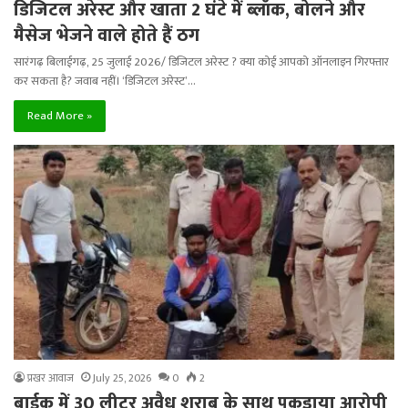
डिजिटल अरेस्ट और खाता 2 घंटे में ब्लॉक, बोलने और
मैसेज भेजने वाले होते हैं ठग
सारंगढ़ बिलाईगढ़, 25 जुलाई 2026/ डिजिटल अरेस्ट ? क्या कोई आपको ऑनलाइन गिरफ्तार
कर सकता है? जवाब नहीं। ‘डिजिटल अरेस्ट’…
Read More »
प्रखर आवाज
July 25, 2026
0
2
बाईक में 30 लीटर अवैध शराब के साथ पकड़ाया आरोपी