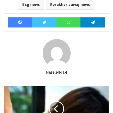
cg news
prakhar aawaj news
Facebook
Twitter
WhatsApp
Tele
प्रखर आवाज