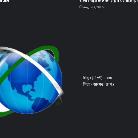
या जेल
राज्य निदेशक ए के सिंह ने एसबीआई 
August 7, 2026
मिथुन (गोल्डी) नायक
जिला - सारंगढ़ (छ.ग.)