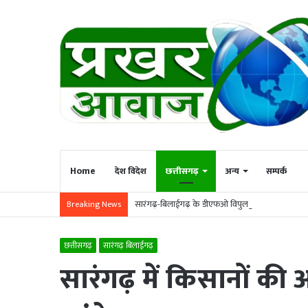
Home
देश विदेश
छत्तीसगढ़
अन्य
सम्पर्क
सारंगढ़-बिलाईगढ़ के डीएफओ विपुल अग्रवाल का सूरजपुर
Breaking News
छत्तीसगढ़
सारंगढ़ बिलाईगढ़
सारंगढ़ में किसानों क