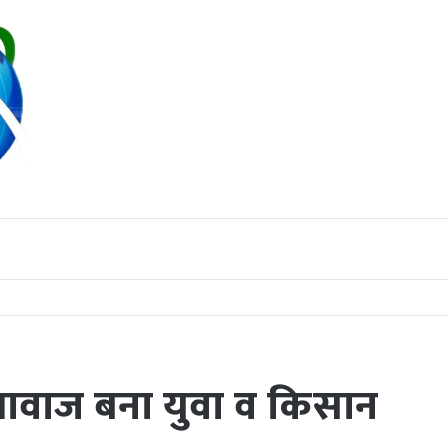
 तबादला; पुष्पलता टंडन पुनः संभालेंगी कमान
ी आवाज बना युवा व किसान