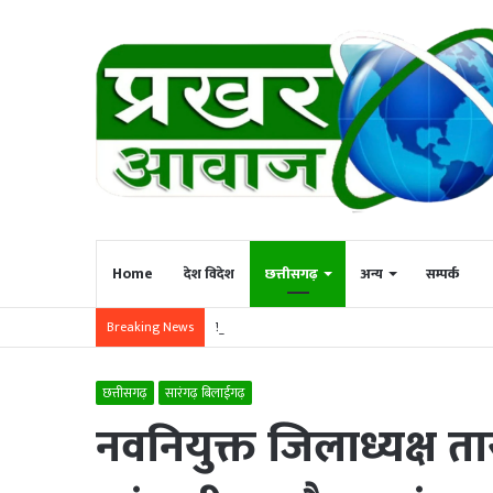
Home
देश विदेश
छत्तीसगढ़
अन्य
सम्पर्क
प्रसव के दौरान 1 भी मातृ और शिशु की मृत्यु नहीं होनी चा
Breaking News
छत्तीसगढ़
सारंगढ़ बिलाईगढ़
नवनियुक्त जिलाध्यक्ष ता