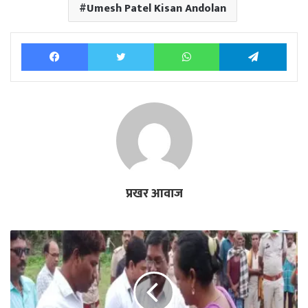
Umesh Patel Kisan Andolan
Facebook
Twitter
WhatsApp
Tele
प्रखर आवाज