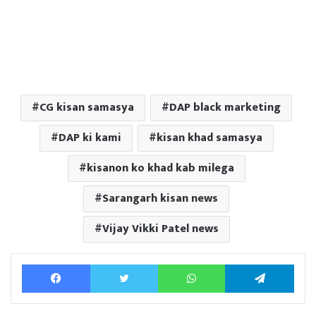
CG kisan samasya
DAP black marketing
DAP ki kami
kisan khad samasya
kisanon ko khad kab milega
Sarangarh kisan news
Vijay Vikki Patel news
Facebook
Twitter
WhatsApp
Tele