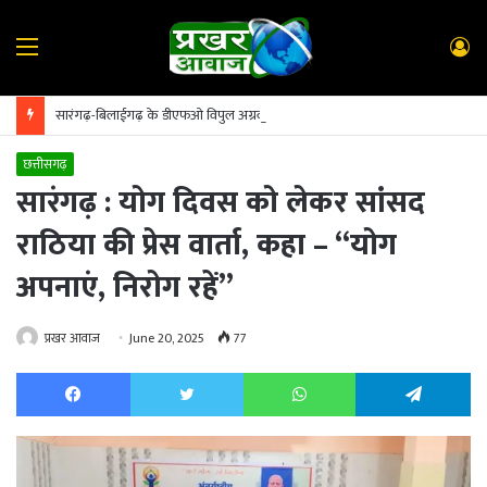
Menu
L
In
सारंगढ़-बिलाईगढ़ के डीएफओ विपुल अग्रवाल का सूरजपुर तबादला; पुष्पलता टंडन पुनः संभालेंगी कमान
छत्तीसगढ़
सारंगढ़ : योग दिवस को लेकर सांसद
राठिया की प्रेस वार्ता, कहा – “योग
अपनाएं, निरोग रहें”
प्रखर आवाज
June 20, 2025
77
Facebook
Twitter
WhatsApp
Te